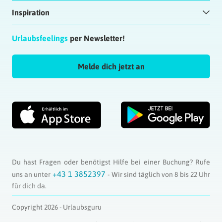
Inspiration
Urlaubsfeelings
per Newsletter!
Melde dich jetzt an
Du hast Fragen oder benötigst Hilfe bei einer Buchung? Rufe
+43 1 3852397
uns an unter
- Wir sind täglich von 8 bis 22 Uhr
für dich da.
Copyright 2026 - Urlaubsguru