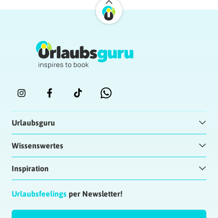
kannst du die Infos mit dem Alter
nochmal nachlesen :)
Ob derzeit aber neue Visa ausgestellt
werden, wegen der Situation mit dem
Corona Virus kann ich dir allerdings
leider nicht sagen.
Hoffe ich konnte dir weiter helfen :)
Liebe Grüße
Dein Urlaubsguru
Veronika
| 10.12.2019 at 19:09
Urlaubsguru
Ich habe nun alle Dokumente geschickt. Gibt
es nun ein spezielles Datum wo die
Wissenswertes
Anmeldung für eines der 200 Visen
stattfindet oder muss ich nun abwarten ob
Inspiration
ich eines der 200 Visen bekomme, wie läuft
das ab? Danke!
Urlaubsfeelings
per Newsletter!
Antworten