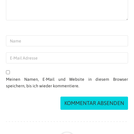
ausreisen ?
Ganz liebe Grüße und danke für die Hilfe, ich
verzweifle gerade :-/
Antworten
Urlaubsguru
| 13.03.2020 at 08:29
Hallo Valerie :)
Der Bewerbungsprozess startet, wie du
schon richtig gelesen hast am 1. Juli :)
Derzeit ist noch ein Kontingent
verfügbar, wie viele es sind kann ich dir
Meinen Namen, E-Mail und Website in diesem Browser
jedoch leider nicht sagen.
speichern, bis ich wieder kommentiere.
Genau wenn du das Visa mit 30
beantragst kannst du mit 31 noch
einreisen :)
Hier bei diesem Link kannst du
nachsehen, ob es noch ein Kontingent
gibt
https://go.urlaubsguru.at/ij6qb
Wenn du dort oben dann auf „Eligibility“