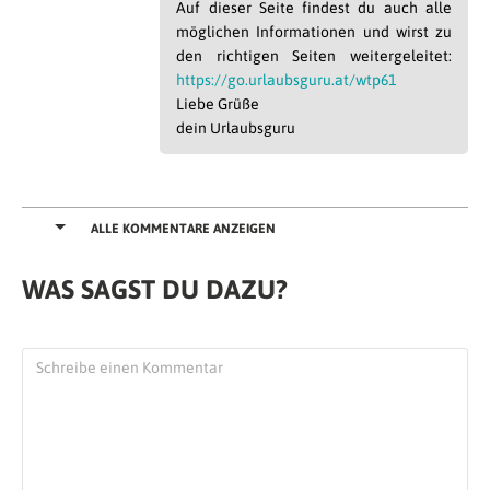
Auf dieser Seite findest du auch alle
möglichen Informationen und wirst zu
den richtigen Seiten weitergeleitet:
https://go.urlaubsguru.at/wtp61
Liebe Grüße
dein Urlaubsguru
Valerie
| 12.03.2020 at 21:06
Hallo liebes Urlaubsguru Team,
ALLE KOMMENTARE ANZEIGEN
Könnt ihr mir bitte Info geben wann denn die
Öffnung des bewerbungsprozesses immer
WAS SAGST DU DAZU?
stattfindet ? Auf der immi Seite Steht leider
gar nichts. Ich habe aus den Kommentaren
Juli gelesen – gibt es jetzt noch ein
Kontingent ? Ich werde im Jänner 31,
demnach würde es sehr knapp bei mir
werden. Stimmt das zusätzlich, ich muss 30
Jahre bei Bewerbung sein, aber kann das
Visum mit 31 genehmigt bekommen ,
demnach mit 31 auch von ö nach Australien