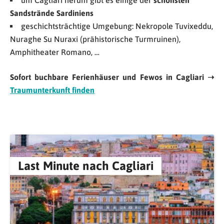
um Cagliari herum gibt es einige der
schönsten
Sandstrände Sardiniens
geschichtsträchtige Umgebung: Nekropole Tuvixeddu,
Nuraghe Su Nuraxi (prähistorische Turmruinen),
Amphitheater Romano, …
Sofort buchbare Ferienhäuser und Fewos in Cagliari ➝
Traumunterkunft finden
Last Minute nach Cagliari