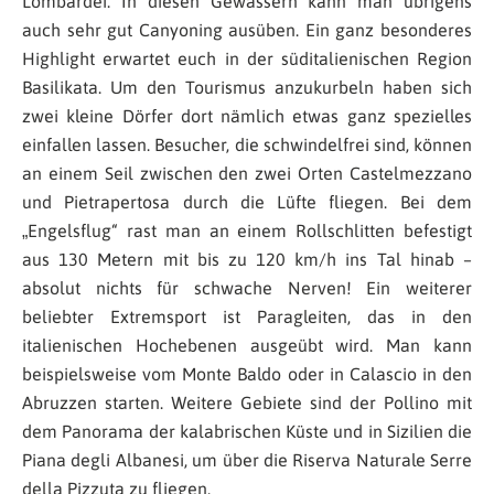
Lombardei. In diesen Gewässern kann man übrigens
auch sehr gut Canyoning ausüben. Ein ganz besonderes
Highlight erwartet euch in der süditalienischen Region
Basilikata. Um den Tourismus anzukurbeln haben sich
zwei kleine Dörfer dort nämlich etwas ganz spezielles
einfallen lassen. Besucher, die schwindelfrei sind, können
an einem Seil zwischen den zwei Orten Castelmezzano
und Pietrapertosa durch die Lüfte fliegen. Bei dem
„Engelsflug“ rast man an einem Rollschlitten befestigt
aus 130 Metern mit bis zu 120 km/h ins Tal hinab –
absolut nichts für schwache Nerven! Ein weiterer
beliebter Extremsport ist Paragleiten, das in den
italienischen Hochebenen ausgeübt wird. Man kann
beispielsweise vom Monte Baldo oder in Calascio in den
Abruzzen starten. Weitere Gebiete sind der Pollino mit
dem Panorama der kalabrischen Küste und in Sizilien die
Piana degli Albanesi, um über die Riserva Naturale Serre
della Pizzuta zu fliegen.