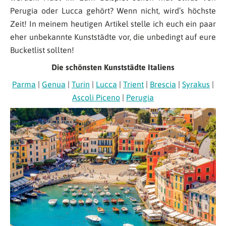
Perugia oder Lucca gehört? Wenn nicht, wird’s höchste
Zeit! In meinem heutigen Artikel stelle ich euch ein paar
eher unbekannte Kunststädte vor, die unbedingt auf eure
Bucketlist sollten!
Die schönsten Kunststädte Italiens
Parma
|
Genua
|
Turin
|
Lucca
|
Trient
|
Brescia
|
Syrakus
|
Ascoli Piceno
|
Perugia