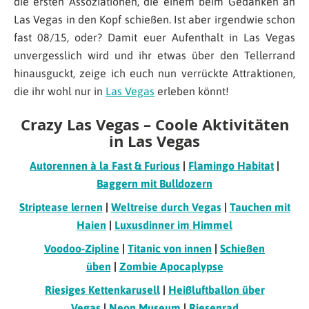
die ersten Assoziationen, die einem beim Gedanken an
Las Vegas in den Kopf schießen. Ist aber irgendwie schon
fast 08/15, oder? Damit euer Aufenthalt in Las Vegas
unvergesslich wird und ihr etwas über den Tellerrand
hinausguckt, zeige ich euch nun verrückte Attraktionen,
die ihr wohl nur in
Las Vegas
erleben könnt!
Crazy Las Vegas – Coole Aktivitäten
in Las Vegas
Autorennen à la Fast & Furious
|
Flamingo Habitat
|
Baggern mit Bulldozern
Striptease lernen
|
Weltreise durch Vegas
|
Tauchen mit
Haien
|
Luxusdinner im Himmel
Voodoo-Zipline
|
Titanic von innen
|
Schießen
üben
|
Zombie Apocaplypse
Riesiges Kettenkarusell
|
Heißluftballon über
Vegas
|
Neon Museum
|
Riesenrad