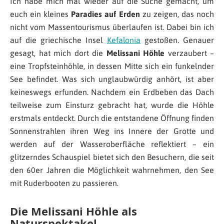
Ich habe mich mal wieder auf die Suche gemacht, um
euch ein kleines
Paradies auf Erden
zu zeigen, das noch
nicht vom Massentourismus überlaufen ist. Dabei bin ich
auf die griechische Insel
Kefalonia
gestoßen. Genauer
gesagt, hat mich dort die
Melissani Höhle
verzaubert –
eine Tropfsteinhöhle, in dessen Mitte sich ein funkelnder
See befindet. Was sich unglaubwürdig anhört, ist aber
keineswegs erfunden. Nachdem ein Erdbeben das Dach
teilweise zum Einsturz gebracht hat, wurde die Höhle
erstmals entdeckt. Durch die entstandene Öffnung finden
Sonnenstrahlen ihren Weg ins Innere der Grotte und
werden auf der Wasseroberfläche reflektiert – ein
glitzerndes Schauspiel bietet sich den Besuchern, die seit
den 60er Jahren die Möglichkeit wahrnehmen, den See
mit Ruderbooten zu passieren.
Die Melissani Höhle als
Naturspektakel