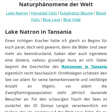
Naturphänomene der Welt
Lake Natron
|
Horsetail Falls
|
Eukalyptus Bäume
|
Blood
Falls
|
Blue Lava
|
Blue Hole
Lake Natron in Tansania
Einen richtigen Kracher halte ich gleich zu Beginn für
euch parat, doch seid gewarnt, denn die Bilder sind zwar
mehr als beeindruckend, haben aber auch irgendwie
eine düstere, nahezu gruselige Aura an sich. Dabei
beginnt die Geschichte des
Natronsees in Tansania
eigentlich recht beschaulich: Ornithologen schätzen den
See vor allem für seine bemerkenswerte und vielfältige
Anzahl an Vögeln, vor allem die
Zwergflamingopopulation zieht jährlich tausende
Besucher an. Für den schaurigen Touch des Sees ist
zunächst der Ol Doinyo Lengal verantwortlich, ein
Vulkan, der als einziger auf der Welt Lava führt, die zu