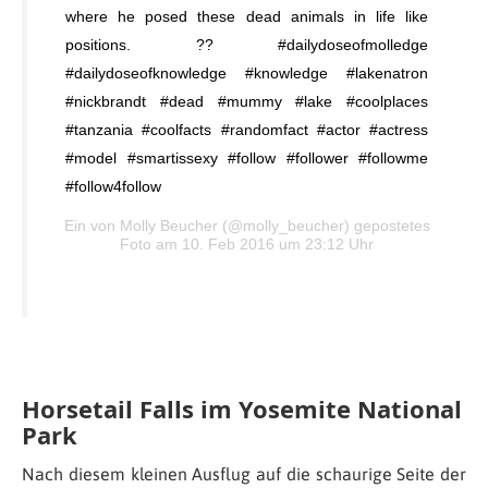
where he posed these dead animals in life like
positions. ?? #dailydoseofmolledge
#dailydoseofknowledge #knowledge #lakenatron
#nickbrandt #dead #mummy #lake #coolplaces
#tanzania #coolfacts #randomfact #actor #actress
#model #smartissexy #follow #follower #followme
#follow4follow
Ein von Molly Beucher (@molly_beucher) gepostetes
Foto am 10. Feb 2016 um 23:12 Uhr
Horsetail Falls im Yosemite National
Park
Nach diesem kleinen Ausflug auf die schaurige Seite der