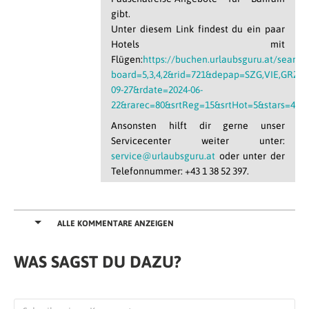
gibt.
Unter diesem Link findest du ein paar
Hotels mit
Flügen:
https://buchen.urlaubsguru.at/search
board=5,3,4,2&rid=721&depap=SZG,VIE,GRZ,
09-27&rdate=2024-06-
22&rarec=80&srtReg=15&srtHot=5&stars=4&a
Ansonsten hilft dir gerne unser
Servicecenter weiter unter:
service@urlaubsguru.at
oder unter der
Telefonnummer: +43 1 38 52 397.
Liebe Grüße,
dein Urlaubsguru
ALLE KOMMENTARE ANZEIGEN
WAS SAGST DU DAZU?