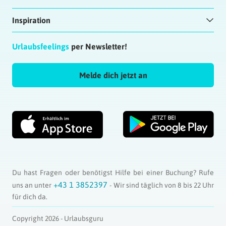
Inspiration
Urlaubsfeelings
per Newsletter!
Melde dich jetzt an
Du hast Fragen oder benötigst Hilfe bei einer Buchung? Rufe
+43 1 3852397
uns an unter
- Wir sind täglich von 8 bis 22 Uhr
für dich da.
Copyright 2026 - Urlaubsguru