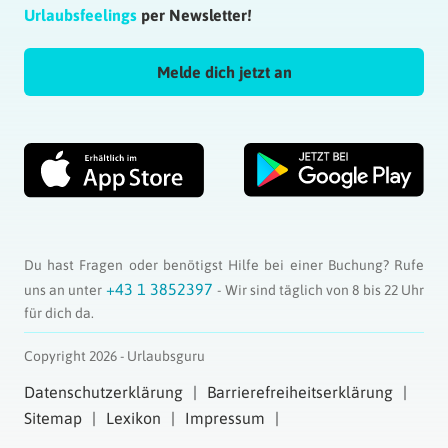
Urlaubsfeelings
per Newsletter!
Melde dich jetzt an
Du hast Fragen oder benötigst Hilfe bei einer Buchung? Rufe
+43 1 3852397
uns an unter
- Wir sind täglich von 8 bis 22 Uhr
für dich da.
Copyright 2026 - Urlaubsguru
Datenschutzerklärung
Barrierefreiheitserklärung
Sitemap
Lexikon
Impressum