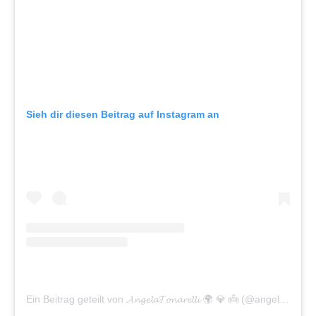
Sieh dir diesen Beitrag auf Instagram an
Ein Beitrag geteilt von 𝓐𝓷𝓰𝓮𝓵𝓪𝓣𝓸𝓷𝓪𝓻𝓮𝓵𝓵𝓲 🌍 💎 👼 (@angelatonarelli)