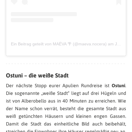
Ein Beitrag geteilt von MAËVA 🌴 (@maeva.nocera)
am
Jul 8, 2019 um 12:24 PDT
Ostuni – die weiße Stadt
Der nächste Stopp eurer Apulien Rundreise ist
Ostuni
.
Die sogenannte „weiße Stadt“ liegt auf drei Hügeln und
ist von Alberobello aus in 40 Minuten zu erreichen. Wie
der Name schon verrät, besteht die gesamte Stadt aus
weiß getünchten Häusern und kleinen engen Gassen.
Damit die Stadt das einheitliche Bild auch beibehält,
streichen die Einwohner ihre Häuser regelmäßig neu an.