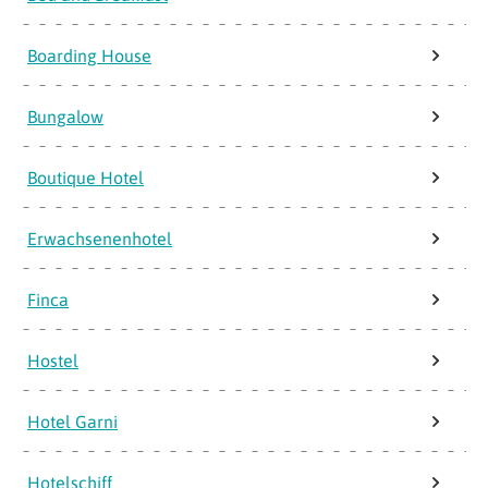
Boarding House
Bungalow
Boutique Hotel
Erwachsenenhotel
Finca
Hostel
Hotel Garni
Hotelschiff