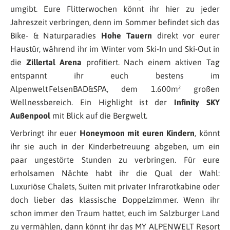
umgibt. Eure Flitterwochen könnt ihr hier zu jeder
Jahreszeit verbringen, denn im Sommer befindet sich das
Bike- & Naturparadies
Hohe Tauern
direkt vor eurer
Haustür, während ihr im Winter vom Ski-In und Ski-Out in
die
Zillertal Arena
profitiert. Nach einem aktiven Tag
entspannt ihr euch bestens im
Alpenwelt FelsenBAD&SPA, dem 1.600m² großen
Wellnessbereich. Ein Highlight ist der
Infinity SKY
Außenpool
mit Blick auf die Bergwelt.
Verbringt ihr euer
Honeymoon mit euren Kindern
, könnt
ihr sie auch in der Kinderbetreuung abgeben, um ein
paar ungestörte Stunden zu verbringen. Für eure
erholsamen Nächte habt ihr die Qual der Wahl:
Luxuriöse Chalets, Suiten mit privater Infrarotkabine oder
doch lieber das klassische Doppelzimmer. Wenn ihr
schon immer den Traum hattet, euch im Salzburger Land
zu vermählen, dann könnt ihr das MY ALPENWELT Resort