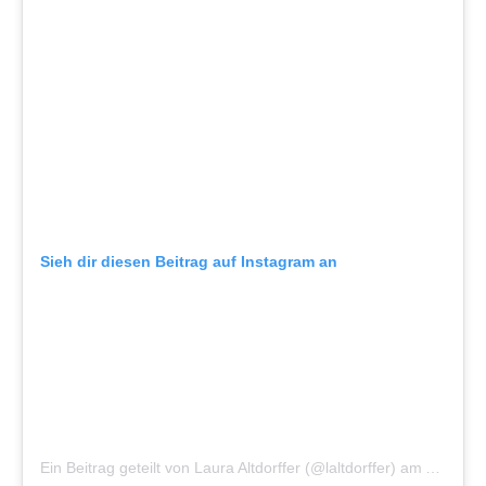
Sieh dir diesen Beitrag auf Instagram an
Ein Beitrag geteilt von Laura Altdorffer (@laltdorffer)
am
Apr 29,