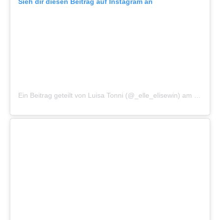
Sieh dir diesen Beitrag auf Instagram an
Ein Beitrag geteilt von Luisa Tonni (@_elle_elisewin)
am
Dez 30,