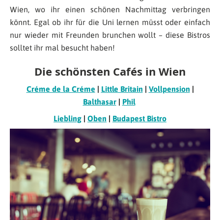
Wien, wo ihr einen schönen Nachmittag verbringen
könnt. Egal ob ihr für die Uni lernen müsst oder einfach
nur wieder mit Freunden brunchen wollt – diese Bistros
solltet ihr mal besucht haben!
Die schönsten Cafés in Wien
Créme de la Créme
|
Little Britain
|
Vollpension
|
Balthasar
|
Phil
Liebling
|
Oben
|
Budapest Bistro