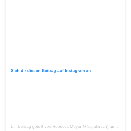
Sieh dir diesen Beitrag auf Instagram an
Ein Beitrag geteilt von Rebecca Meyer (@sojahirsch)
am
Mai 17