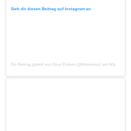
Sieh dir diesen Beitrag auf Instagram an
Ein Beitrag geteilt von Onur Erdem (@thisisonur)
am
Mär 19, 2015 um 4:23 PDT