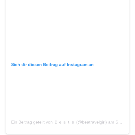
Sieh dir diesen Beitrag auf Instagram an
Ein Beitrag geteilt von Ｂｅａｔｅ (@beatravelgirl)
am
Sep 15, 2018 um 1:06 PDT