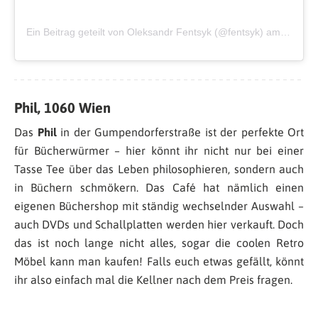
Ein Beitrag geteilt von Oleksandr Fentsyk (@fentsyk)
am
Nov 29
Phil, 1060 Wien
Das
Phil
in der Gumpendorferstraße ist der perfekte Ort
für Bücherwürmer – hier könnt ihr nicht nur bei einer
Tasse Tee über das Leben philosophieren, sondern auch
in Büchern schmökern. Das Café hat nämlich einen
eigenen Büchershop mit ständig wechselnder Auswahl –
auch DVDs und Schallplatten werden hier verkauft. Doch
das ist noch lange nicht alles, sogar die coolen Retro
Möbel kann man kaufen! Falls euch etwas gefällt, könnt
ihr also einfach mal die Kellner nach dem Preis fragen.