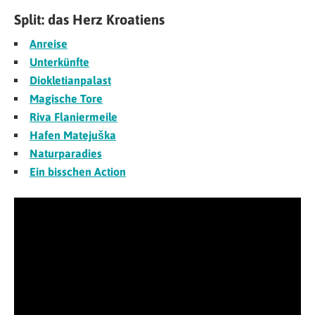
Split: das Herz Kroatiens
Anreise
Unterkünfte
Diokletianpalast
Magische Tore
Riva Flaniermeile
Hafen Matejuška
Naturparadies
Ein bisschen Action