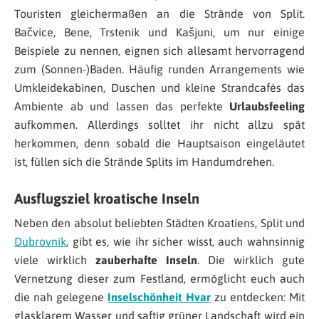
Touristen gleichermaßen an die Strände von Split.
Bačvice, Bene, Trstenik und Kašjuni, um nur einige
Beispiele zu nennen, eignen sich allesamt hervorragend
zum (Sonnen-)Baden. Häufig runden Arrangements wie
Umkleidekabinen, Duschen und kleine Strandcafés das
Ambiente ab und lassen das perfekte
Urlaubsfeeling
aufkommen. Allerdings solltet ihr nicht allzu spät
herkommen, denn sobald die Hauptsaison eingeläutet
ist, füllen sich die Strände Splits im Handumdrehen.
Ausflugsziel kroatische Inseln
Neben den absolut beliebten Städten Kroatiens, Split und
Dubrovnik
, gibt es, wie ihr sicher wisst, auch wahnsinnig
viele wirklich
zauberhafte Inseln
. Die wirklich gute
Vernetzung dieser zum Festland, ermöglicht euch auch
die nah gelegene
Inselschönheit Hvar
zu entdecken: Mit
glasklarem Wasser und saftig grüner Landschaft wird ein